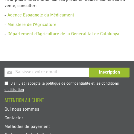
vente, consulter:
-
Agence Espagnole du Médicament
-
Ministère de l'Agriculture
-
Département d'Agriculture de la Generalitat de Catalunya
Inscription
Inscription
à
notre
J'ai lu et j'accepte
la politique de confidentialité
et les
Conditions
newsletter
d'utilisation
:
ATTENTION AU CLIENT
Qui nous sommes
Contacter
Méthodes de payement