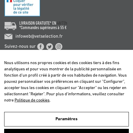
LIVRAISON GRATUITE* EN
48/72h
*Commandes supérieures à 55 €
infoweb@vetselection.fr
Suivez-nous sur
Nous utilisons nos propres cookies et des cookies tiers à des fins
analytiques et pour vous montrer de la publicité personnalisée en
fonction d'un profil créé à partir de vos habitudes de navigation. Vous
pouvez personnaliser vos préférences en cliquant sur "Configurer",
BELGIË / BELGIQUE
accepter tous les cookies en cliquant sur "Accepter" ou les rejeter en
DEUTSCHLAND
sélectionnant "Rejeter". Pour plus d'informations, veuillez consulter
ESPAÑA
notre
Politique de cookies
.
FRANCE
ITALIA
Paramètres
NEDERLAND
Nous utilisons nos propres cookies et ceux de tiers afin d'analyser nos