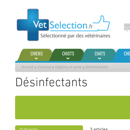
Aller
au
contenu
CHIENS
CHIOTS
CHATS
CH
Accueil
Chevaux
Hygiène et soins
Désinfectants
Désinfectants
3
articles