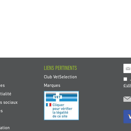
Insc
LIENS PERTINENTS
à
Club VetSelection
not
J
new
tes
Marques
d'uti
:
ialité
s sociaux
es
ation