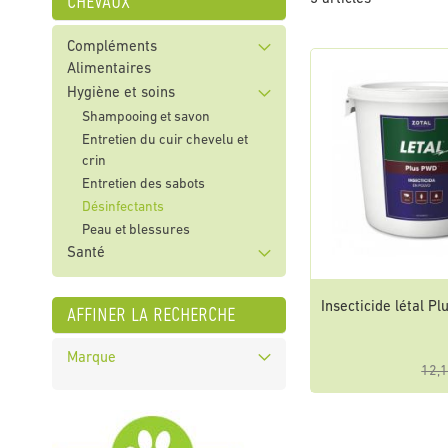
chevaux
Compléments
Alimentaires
Hygiène et soins
Shampooing et savon
Entretien du cuir chevelu et
crin
Entretien des sabots
Désinfectants
Peau et blessures
Santé
Insecticide létal P
affiner la recherche
Marque
12,1