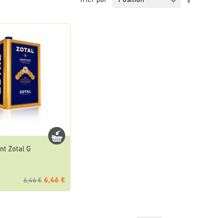
Trier par
ordre
décrois
nt Zotal G
6,46 €
6,46 €