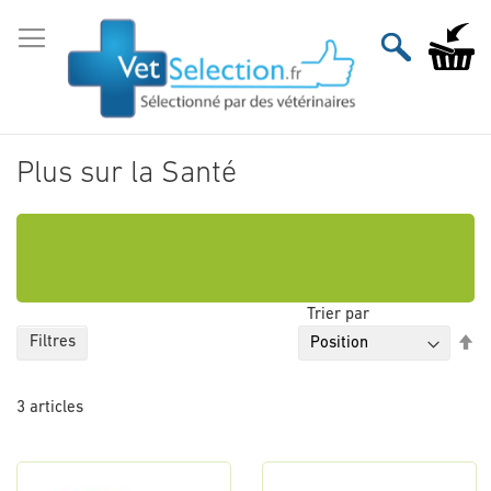
Aller
au
Mon pan
contenu
Plus sur la Santé
Trier par
Pa
Filtres
or
dé
3
articles