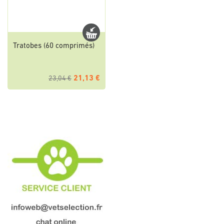
Tratobes (60 comprimés)
21,13 €
23,04 €