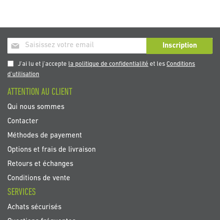
Inscription
Inscription
à
notre
J'ai lu et j'accepte
la politique de confidentialité
et les
Conditions
newsletter
d'utilisation
:
ATTENTION AU CLIENT
Qui nous sommes
Contacter
Méthodes de payement
Options et frais de livraison
Retours et échanges
Conditions de vente
SERVICES
Achats sécurisés