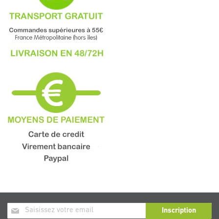
Inscription
Inscription
à