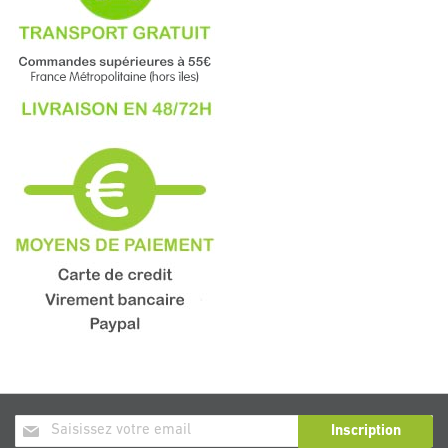
Inscription
Inscription
à