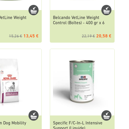
VetLine Weight
Belcando VetLine Weight
Control (Boîtes) - 400 gr x 6
13,45 €
20,58 €
15,26 €
22,19 €
n Dog Mobility
Specific F/C-In-L Intensive
Support (Liquide)