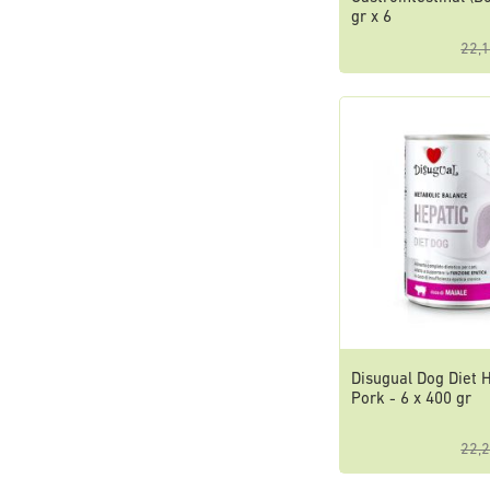
gr x 6
22,1
Disugual Dog Diet 
Pork - 6 x 400 gr
22,2