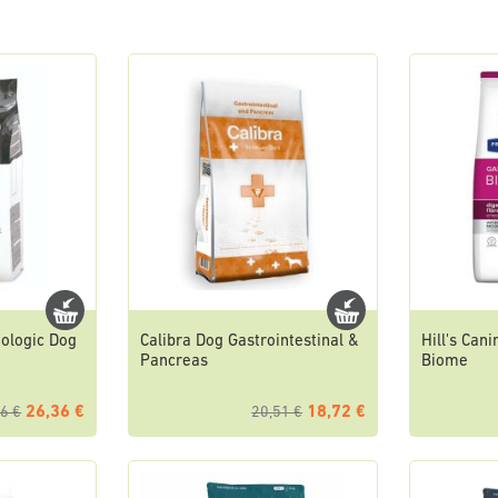
ologic Dog
Calibra Dog Gastrointestinal &
Hill's Can
Pancreas
Biome
26,36 €
18,72 €
6 €
20,51 €