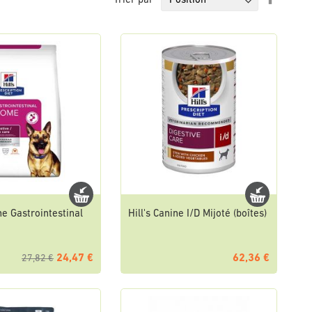
Trier par
ordre
décrois
ine Gastrointestinal
Hill's Canine I/D Mijoté (boîtes)
24,47 €
62,36 €
27,82 €