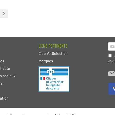
t la page
Page
Suivant
Insc
LIENS PERTINENTS
à
Club VetSelection
not
J
new
tes
Marques
d'uti
:
ialité
s sociaux
es
ation