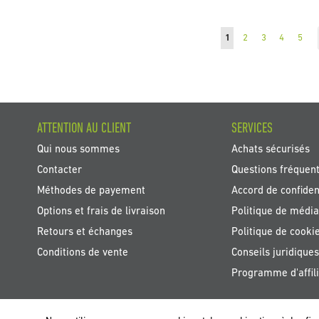
Page
Vous lisez actuellemen
Page
Page
Page
Page
1
2
3
4
5
ATTENTION AU CLIENT
SERVICES
Qui nous sommes
Achats sécurisés
Contacter
Questions fréquen
Méthodes de payement
Accord de confident
Options et frais de livraison
Politique de média
Retours et échanges
Politique de cooki
Conditions de vente
Conseils juridiques
Programme d'affili