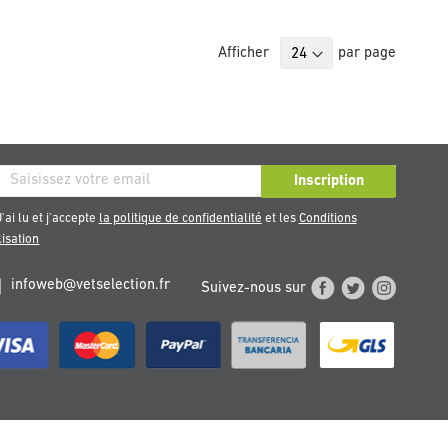
Afficher
par page
ription
Inscription
re
'ai lu et j'accepte
la politique de confidentialité
et les
Conditions
sletter
lisation
infoweb@vetselection.fr
Suivez-nous sur