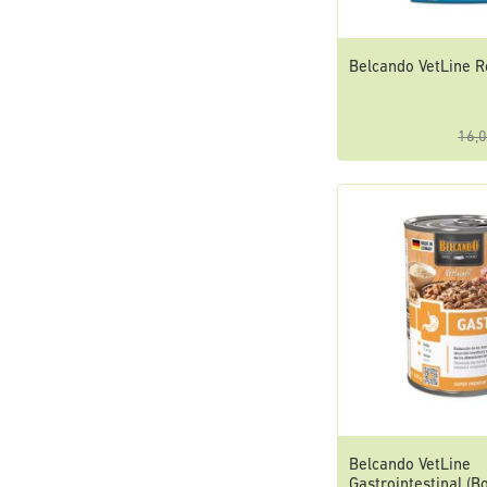
Belcando VetLine R
16,0
Belcando VetLine
Gastrointestinal (Bo