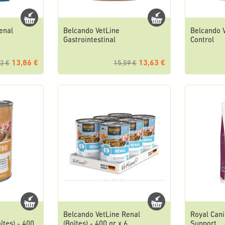
enal
Belcando VetLine
Belcando 
Gastrointestinal
Control
13,86 €
13,63 €
2 €
15,59 €
Belcando VetLine Renal
Royal Cani
îtes) - 400
(Boîtes) - 400 gr x 6
Support