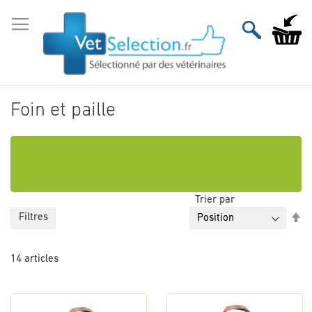
Aller
au
Mon pan
contenu
Foin et paille
Trier par
Pa
Filtres
or
dé
14
articles