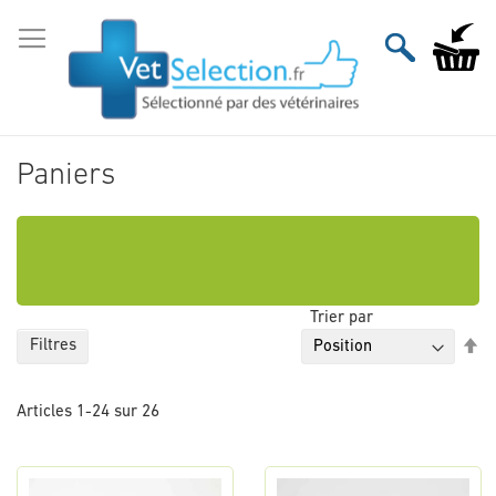
Aller
au
Mon pan
contenu
Paniers
Trier par
Pa
Filtres
or
dé
Articles
1
-
24
sur
26