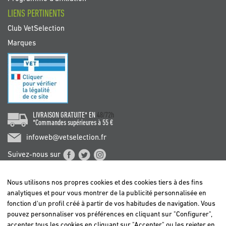
LIENS PERTINENTS
Club VetSelection
Marques
LIVRAISON GRATUITE* EN
48/72h
*Commandes supérieures à 55 €
infoweb@vetselection.fr
Suivez-nous sur
Nous utilisons nos propres cookies et des cookies tiers à des fins
analytiques et pour vous montrer de la publicité personnalisée en
fonction d'un profil créé à partir de vos habitudes de navigation. Vous
pouvez personnaliser vos préférences en cliquant sur "Configurer",
BELGIË / BELGIQUE
accepter tous les cookies en cliquant sur "Accepter" ou les rejeter en