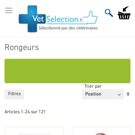
Aller
au
Mon pan
contenu
Rongeurs
Trier par
Pa
Filtres
or
dé
Articles
1
-
24
sur
121