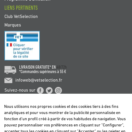
LIENS PERTINENTS
Club VetSelection
Marques
LIVRAISON GRATUITE* EN
48/72h
*Commandes supérieures à 55 €
infoweb@vetselection.fr
Suivez-nous sur
Nous utilisons nos propres cookies et des cookies tiers à des fins
analytiques et pour vous montrer de la publicité personnalisée en
fonction d'un profil créé à partir de vos habitudes de navigation. Vous
pouvez personnaliser vos préférences en cliquant sur "Configurer",
BELGIË / BELGIQUE
accepter tous les cookies en cliquant sur "Accepter" ou les rejeter en