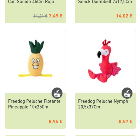
Con Sonido 45Cm Rojo
Snack Dumbbell 7x17,5Cm
7,49 €
14,02 €
11,21 €
Freedog Peluche Flotante
Freedog Peluche Nymph
Pineapple 10x25Cm
20,5x37Cm
8,95 €
8,57 €