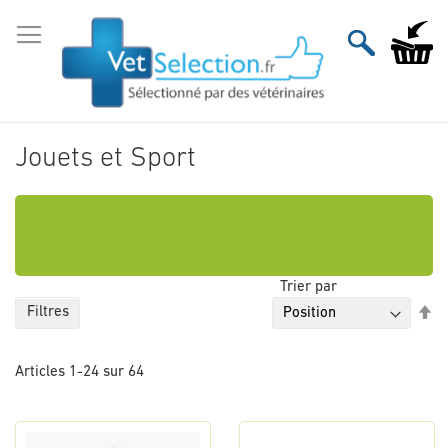
Aller
au
Mon pan
contenu
Jouets et Sport
Trier par
Pa
Filtres
or
dé
Articles
1
-
24
sur
64