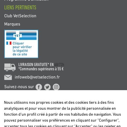
LIENS PERTINENTS
Club VetSelection
Marques
LIVRAISON GRATUITE* EN
48/72h
*Commandes supérieures à 55 €
infoweb@vetselection.fr
Suivez-nous sur
Nous utilisons nos propres cookies et des cookies tiers à des fins
analytiques et pour vous montrer de la publicité personnalisée en
fonction d'un profil créé à partir de vos habitudes de navigation. Vous
pouvez personnaliser vos préférences en cliquant sur "Configurer",
BELGIË / BELGIQUE
accepter tous les cookies en cliquant sur "Accepter" ou les rejeter en