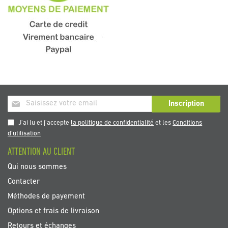
Inscription
Inscription
à
notre
J'ai lu et j'accepte
la politique de confidentialité
et les
Conditions
newsletter
d'utilisation
:
ATTENTION AU CLIENT
Qui nous sommes
Contacter
Méthodes de payement
Options et frais de livraison
Retours et échanges