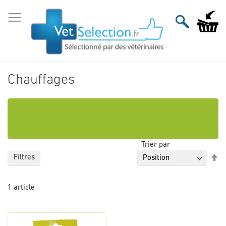
Aller
au
Mon pan
contenu
Chauffages
Trier par
Pa
Filtres
or
dé
1
article