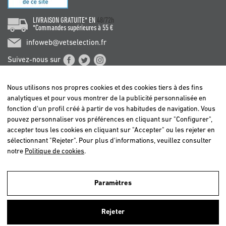
LIVRAISON GRATUITE* EN
48/72h
*Commandes supérieures à 55 €
infoweb@vetselection.fr
Suivez-nous sur
Nous utilisons nos propres cookies et des cookies tiers à des fins
analytiques et pour vous montrer de la publicité personnalisée en
fonction d'un profil créé à partir de vos habitudes de navigation. Vous
pouvez personnaliser vos préférences en cliquant sur "Configurer",
BELGIË / BELGIQUE
accepter tous les cookies en cliquant sur "Accepter" ou les rejeter en
DEUTSCHLAND
sélectionnant "Rejeter". Pour plus d'informations, veuillez consulter
ESPAÑA
notre
Politique de cookies
.
FRANCE
ITALIA
Paramètres
NEDERLAND
Nous utilisons nos propres cookies et ceux de tiers afin d'analyser nos
ÖSTERREICH
utilisateurs et d'offrir un meilleur service. Si vous continuez à naviguer,
Rejeter
nous considérons que vous acceptez leur utilisation. Pour plus
PORTUGAL