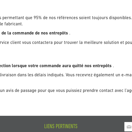
s permettant que 95% de nos références soient toujours disponibles. 
e fabricant.
ie de la commande de nos entrepôts
.
ice client vous contactera pour trouver la meilleure solution et pou
election lorsque votre commande aura quitté nos entrepôts
.
livraison dans les délais indiqués. Vous recevrez également un e-mail
 un avis de passage pour que vous puissiez prendre contact avec l'agen
Insc
LIENS PERTINENTS
à