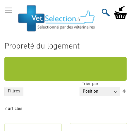
Aller
au
Mon pan
contenu
Propreté du logement
Trier par
Pa
Filtres
or
dé
2
articles