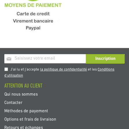
Inscription
Inscription
à
notre
J'ai lu et j'accepte
la politique de confidentialité
et les
Conditions
newsletter
d'utilisation
:
ATTENTION AU CLIENT
Qui nous sommes
Contacter
Méthodes de payement
Options et frais de livraison
Retours et échanges