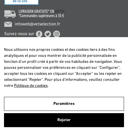
LIVRAISON GRATUITE* EN
48/72h
*Commandes supérieures à 55 €
infoweb@vetselection.fr
Suivez-nous sur
Nous utilisons nos propres cookies et des cookies tiers à des fins
analytiques et pour vous montrer de la publicité personnalisée en
fonction d'un profil créé à partir de vos habitudes de navigation. Vous
pouvez personnaliser vos préférences en cliquant sur "Configurer",
BELGIË / BELGIQUE
accepter tous les cookies en cliquant sur "Accepter" ou les rejeter en
DEUTSCHLAND
sélectionnant "Rejeter". Pour plus d'informations, veuillez consulter
ESPAÑA
notre
Politique de cookies
.
FRANCE
ITALIA
Paramètres
NEDERLAND
Nous utilisons nos propres cookies et ceux de tiers afin d'analyser nos
ÖSTERREICH
utilisateurs et d'offrir un meilleur service. Si vous continuez à naviguer,
Rejeter
nous considérons que vous acceptez leur utilisation. Pour plus
PORTUGAL