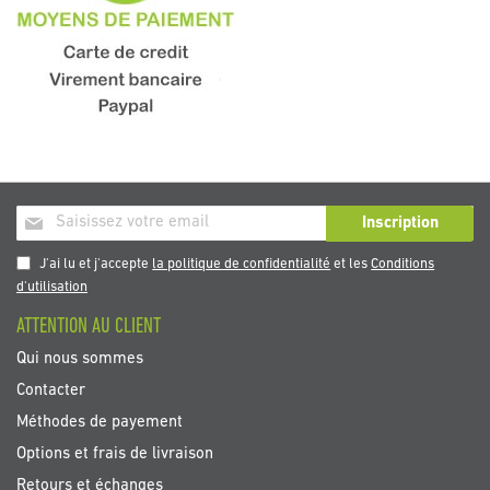
Inscription
Inscription
à
notre
J'ai lu et j'accepte
la politique de confidentialité
et les
Conditions
newsletter
d'utilisation
:
ATTENTION AU CLIENT
Qui nous sommes
Contacter
Méthodes de payement
Options et frais de livraison
Retours et échanges