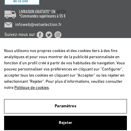
LIVRAISON GRATUITE* EN
48/72h
*Commandes supérieures à 55 €
infoweb@vetselection.fr
Suivez-nous sur
Nous utilisons nos propres cookies et des cookies tiers à des fins
analytiques et pour vous montrer de la publicité personnalisée en
fonction d'un profil créé à partir de vos habitudes de navigation. Vous
pouvez personnaliser vos préférences en cliquant sur "Configurer",
BELGIË / BELGIQUE
accepter tous les cookies en cliquant sur "Accepter" ou les rejeter en
DEUTSCHLAND
sélectionnant "Rejeter". Pour plus d'informations, veuillez consulter
ESPAÑA
notre
Politique de cookies
.
FRANCE
ITALIA
Paramètres
NEDERLAND
Nous utilisons nos propres cookies et ceux de tiers afin d'analyser nos
ÖSTERREICH
utilisateurs et d'offrir un meilleur service. Si vous continuez à naviguer,
Rejeter
nous considérons que vous acceptez leur utilisation. Pour plus
PORTUGAL