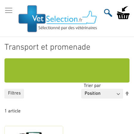
Aller
au
Mon pan
contenu
Transport et promenade
Trier par
Pa
Filtres
or
dé
1
article