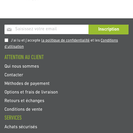
Inscription
Inscription
à
notre
J'ai lu et j'accepte
la politique de confidentialité
et les
Conditions
newsletter
d'utilisation
:
ATTENTION AU CLIENT
Qui nous sommes
Contacter
Méthodes de payement
Options et frais de livraison
Retours et échanges
Conditions de vente
SERVICES
Achats sécurisés