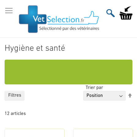
Aller
au
Mon pan
contenu
Hygiène et santé
Trier par
Pa
Filtres
or
dé
12
articles