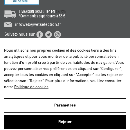
LIVRAISON GRATUITE* EN
48/72h
*Commandes supérieures à 55 €
infoweb@vetselection.fr
Suivez-nous sur
Nous utilisons nos propres cookies et des cookies tiers à des fins
analytiques et pour vous montrer de la publicité personnalisée en
fonction d'un profil créé à partir de vos habitudes de navigation. Vous
pouvez personnaliser vos préférences en cliquant sur "Configurer",
BELGIË / BELGIQUE
accepter tous les cookies en cliquant sur "Accepter" ou les rejeter en
DEUTSCHLAND
sélectionnant "Rejeter". Pour plus d'informations, veuillez consulter
ESPAÑA
notre
Politique de cookies
.
FRANCE
ITALIA
Paramètres
NEDERLAND
Nous utilisons nos propres cookies et ceux de tiers afin d'analyser nos
ÖSTERREICH
utilisateurs et d'offrir un meilleur service. Si vous continuez à naviguer,
Rejeter
nous considérons que vous acceptez leur utilisation. Pour plus
PORTUGAL