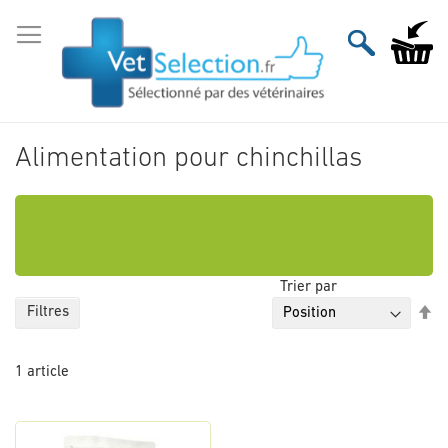
Aller
au
Mon pan
contenu
Alimentation pour chinchillas
Trier par
Pa
Filtres
or
dé
1
article