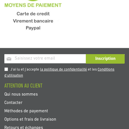
Inscription
Inscription
à
notre
J'ai lu et j'accepte
la politique de confidentialité
et les
Conditions
newsletter
d'utilisation
:
ATTENTION AU CLIENT
Qui nous sommes
Contacter
Méthodes de payement
Options et frais de livraison
Retours et échanges