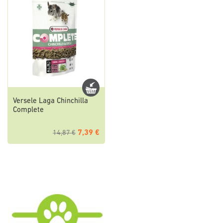
Versele Laga Chinchilla
Complete
7,39 €
14,87 €