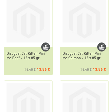
Disugual Cat Kitten Mini-
Disugual Cat Kitten Mini-
Me Beef - 12 x 85 gr
Me Salmon - 12 x 85 gr
13,56 €
13,56 €
14,40 €
14,40 €