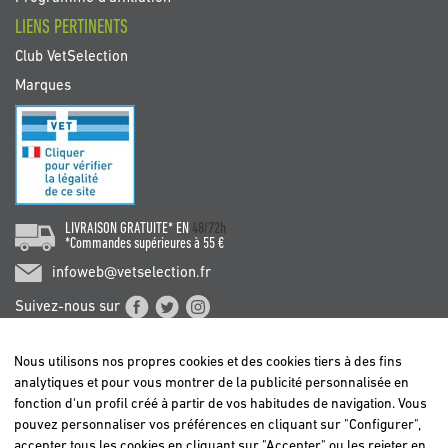
LIENS PERTINENTS
Club VetSelection
Marques
LIVRAISON GRATUITE* EN
48/72h
*Commandes supérieures à 55 €
infoweb@vetselection.fr
Suivez-nous sur
Nous utilisons nos propres cookies et des cookies tiers à des fins
analytiques et pour vous montrer de la publicité personnalisée en
fonction d'un profil créé à partir de vos habitudes de navigation. Vous
pouvez personnaliser vos préférences en cliquant sur "Configurer",
BELGIË / BELGIQUE
accepter tous les cookies en cliquant sur "Accepter" ou les rejeter en