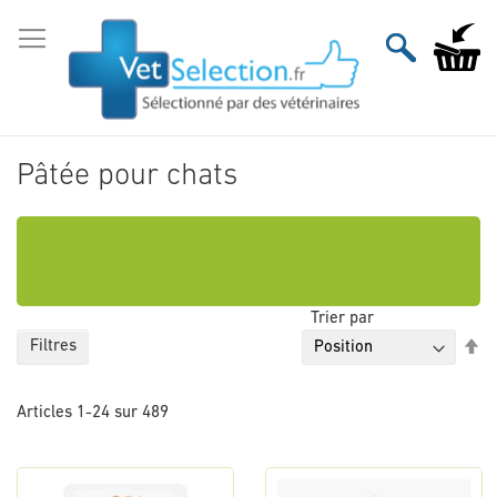
Aller
au
Mon pan
contenu
Pâtée pour chats
Trier par
Pa
Filtres
or
dé
Articles
1
-
24
sur
489