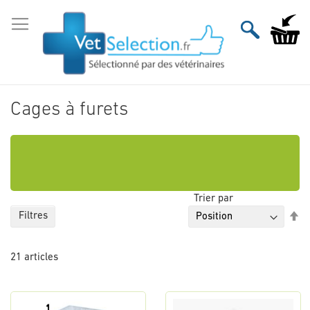
Aller
au
Mon pan
contenu
Cages à furets
Trier par
Pa
Filtres
or
dé
21
articles