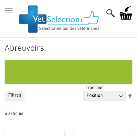
Aller
au
Mon pan
contenu
Abreuvoirs
Trier par
Pa
Filtres
or
dé
5
articles