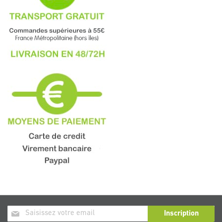
Inscription
Inscription
à