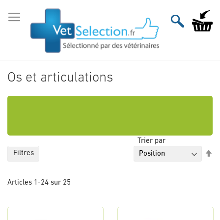
Aller
au
Mon pan
contenu
Os et articulations
Trier par
Pa
Filtres
or
dé
Articles
1
-
24
sur
25