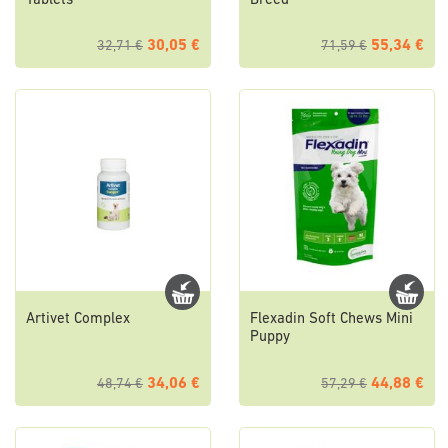
Tablets
Breed
30,05 €
55,34 €
32,71 €
71,59 €
Artivet Complex
Flexadin Soft Chews Mini
Puppy
34,06 €
44,88 €
48,74 €
57,29 €