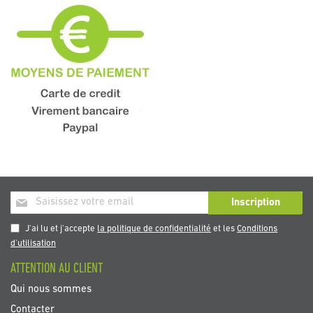
Inscription
Inscription
à
notre
J'ai lu et j'accepte
la politique de confidentialité
et les
Conditions
newsletter
d'utilisation
:
ATTENTION AU CLIENT
Qui nous sommes
Contacter