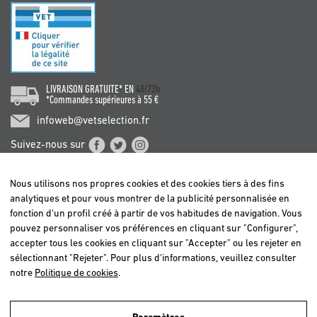
LIVRAISON GRATUITE* EN
48/72h
*Commandes supérieures à 55 €
infoweb@vetselection.fr
Suivez-nous sur
Nous utilisons nos propres cookies et des cookies tiers à des fins
analytiques et pour vous montrer de la publicité personnalisée en
fonction d'un profil créé à partir de vos habitudes de navigation. Vous
pouvez personnaliser vos préférences en cliquant sur "Configurer",
BELGIË / BELGIQUE
accepter tous les cookies en cliquant sur "Accepter" ou les rejeter en
DEUTSCHLAND
sélectionnant "Rejeter". Pour plus d'informations, veuillez consulter
ESPAÑA
notre
Politique de cookies
.
FRANCE
ITALIA