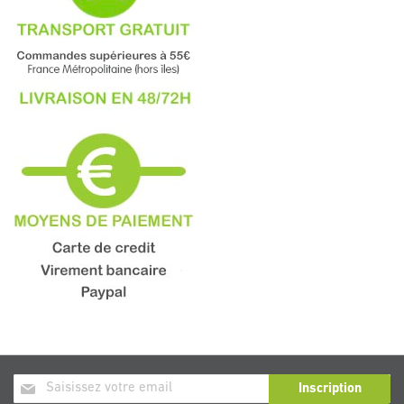
Inscription
Inscription
à