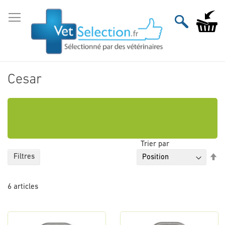
Aller
au
Mon pan
contenu
Cesar
Trier par
Pa
Filtres
or
dé
6
articles