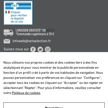
LIVRAISON GRATUITE* EN
48/72h
*Commandes supérieures à 55 €
infoweb@vetselection.fr
Suivez-nous sur
Nous utilisons nos propres cookies et des cookies tiers à des fins
analytiques et pour vous montrer de la publicité personnalisée en
fonction d'un profil créé à partir de vos habitudes de navigation. Vous
pouvez personnaliser vos préférences en cliquant sur "Configurer",
BELGIË / BELGIQUE
accepter tous les cookies en cliquant sur "Accepter" ou les rejeter en
DEUTSCHLAND
sélectionnant "Rejeter". Pour plus d'informations, veuillez consulter
ESPAÑA
notre
Politique de cookies
.
FRANCE
ITALIA