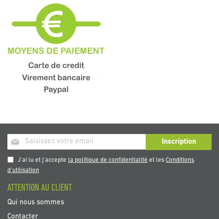
Inscription
Inscription
à
notre
J'ai lu et j'accepte
la politique de confidentialité
et les
Conditions
newsletter
d'utilisation
:
ATTENTION AU CLIENT
Qui nous sommes
Contacter