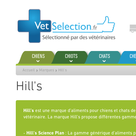
Aller
au
contenu
CHIENS
CHIOTS
CHATS
CH
Accueil
Marques
Hill's
Hill's
Hill's
est une marque d'aliments pour chiens et chats de
vétérinaire. La marque Hill's propose différentes gamme
-
Hill's Science Plan
: La gamme générique d'aliments pour