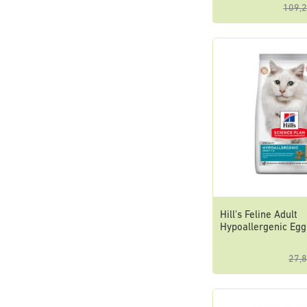
109,2
Hill's Feline Adult
Hypoallergenic Egg
27,8