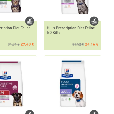
cription Diet Feline
Hill's Prescription Diet Feline
I/D Kitten
27,40 €
24,16 €
31,31 €
31,52 €