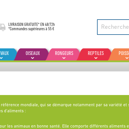
LIVRAISON GRATUITE* EN
48/72h
*Commandes supérieures à 55 €
EVAUX
OISEAUX
RONGEURS
REPTILES
POIS
 référence mondiale, qui se démarque notamment par sa variété et so
s d'aliments :
 les animaux en bonne santé. Elle comporte différents aliments en fo