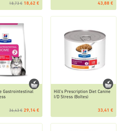
18,62 €
43,88 €
18,73 €
ne Gastrointestinal
Hill's Prescription Diet Canine
ess
I/D Stress (Boîtes)
29,14 €
33,41 €
36,43 €