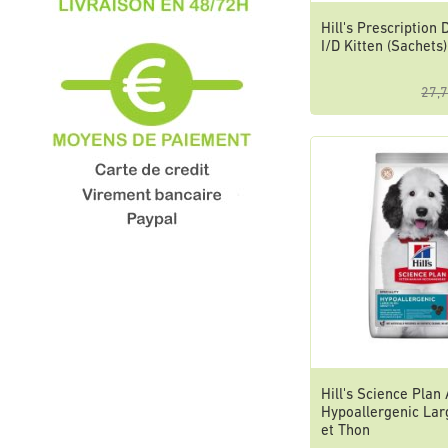
Hill's Prescription 
I/D Kitten (Sachets)
27,7
Hill's Science Plan 
Hypoallergenic La
et Thon