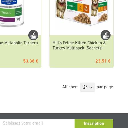
ine Metabolic Ternera
Hill's Feline Kitten Chicken &
Turkey Multipack (Sachets)
53,38 €
23,51 €
Afficher
par page
ription
Inscription