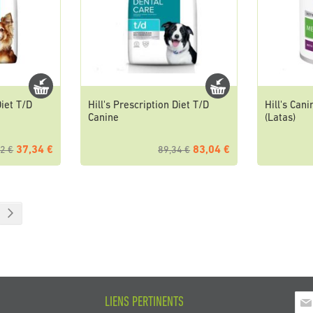
Diet T/D
Hill's Prescription Diet T/D
Hill's Can
Canine
(Latas)
37,34 €
83,04 €
2 €
89,34 €
t la page
Page
Suivant
Insc
LIENS PERTINENTS
à