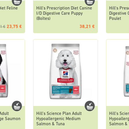
Diet Feline
Hill's Prescription Diet Canine
Hill's Pres
I/D Digestive Care Puppy
Digestive 
(Boîtes)
Poulet
23,75 €
38,21 €
1 €
Adult
Hill's Science Plan Adult
Hill's Sci
rge Saumon
Hypoallergenic Medium
Hypoallerg
Salmon & Tuna
Salmon & 