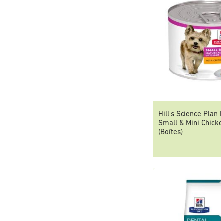
Hill's Science Plan
Small & Mini Chic
(Boîtes)