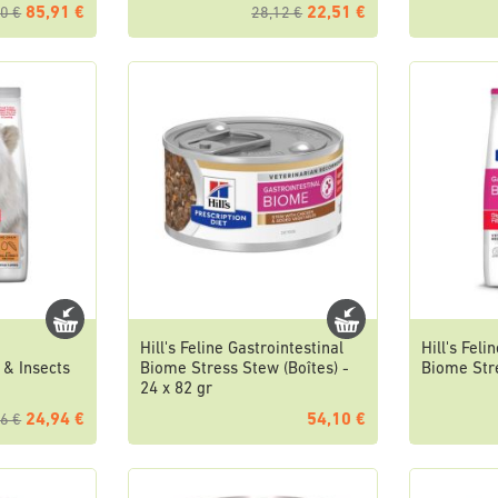
85,91 €
22,51 €
0 €
28,12 €
Hill's Feline Gastrointestinal
Hill's Feli
 & Insects
Biome Stress Stew (Boîtes) -
Biome Str
24 x 82 gr
24,94 €
54,10 €
6 €