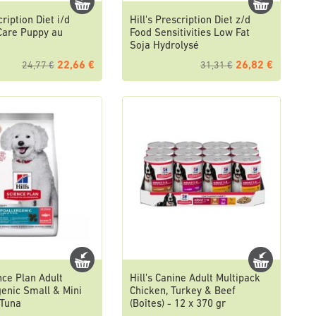
cription Diet i/d
Hill's Prescription Diet z/d
Care Puppy au
Food Sensitivities Low Fat
Soja Hydrolysé
22,66 €
26,82 €
24,77 €
31,31 €
ence Plan Adult
Hill's Canine Adult Multipack
enic Small & Mini
Chicken, Turkey & Beef
Tuna
(Boîtes) - 12 x 370 gr