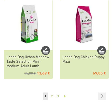
Lenda Dog Urban Meadow
Lenda Dog Chicken Puppy
Taste Selection Mini-
Maxi
Medium Adult Lamb
13,69 €
69,85 €
15,80 €
Page
Page
Suiva
Vous
Page
Page
Page
1
2
3
4
lisez
actuellement