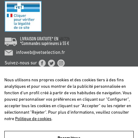
LIVRAISON GRATUITE* EN
48/72h
*Commandes supérieures à 55 €
infoweb@vetselection.fr
Suivez-nous sur
Nous utilisons nos propres cookies et des cookies tiers à des fins
analytiques et pour vous montrer de la publicité personnalisée en
fonction d'un profil créé à partir de vos habitudes de navigation. Vous
pouvez personnaliser vos préférences en cliquant sur "Configurer",
BELGIË / BELGIQUE
accepter tous les cookies en cliquant sur "Accepter" ou les rejeter en
DEUTSCHLAND
sélectionnant "Rejeter". Pour plus d'informations, veuillez consulter
ESPAÑA
notre
Politique de cookies
.
FRANCE
ITALIA