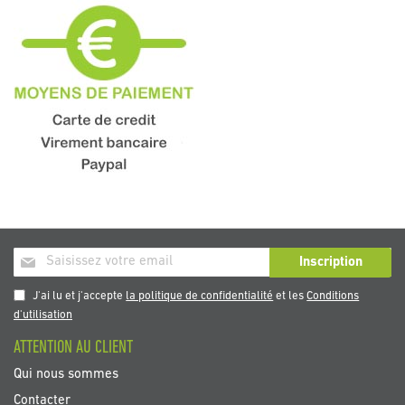
Inscription
Inscription
à
notre
J'ai lu et j'accepte
la politique de confidentialité
et les
Conditions
newsletter
d'utilisation
:
ATTENTION AU CLIENT
Qui nous sommes
Contacter