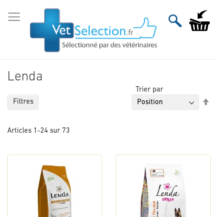
Aller
au
Mon pan
contenu
Lenda
Trier par
Pa
Filtres
or
dé
Articles
1
-
24
sur
73