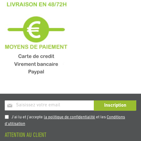
Inscription
Inscription
à
notre
J'ai lu et j'accepte
la politique de confidentialité
et les
Conditions
newsletter
d'utilisation
:
ATTENTION AU CLIENT