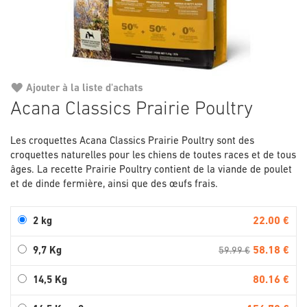
Ajouter à la liste d'achats
Passer
Acana Classics Prairie Poultry
au
début
Les croquettes Acana Classics Prairie Poultry sont des
de
croquettes naturelles pour les chiens de toutes races et de tous
la
âges. La recette Prairie Poultry contient de la viande de poulet
Galerie
et de dinde fermière, ainsi que des œufs frais.
d’images
22.00 €
2 kg
58.18 €
9,7 Kg
59.99 €
80.16 €
14,5 Kg