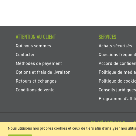
ATTENTION AU CLIENT
SERVICES
Qui nous sommes
Achats sécurisés
Contacter
Questions fréquen
Méthodes de payement
Accord de confident
Options et frais de livraison
Politique de média
Retours et échanges
Politique de cooki
Conditions de vente
Conseils juridiques
Programme d'affili
BELGIË / BELGIQUE
Nous utilisons nos propres cookies et ceux de tiers afin d'analyser nos utili