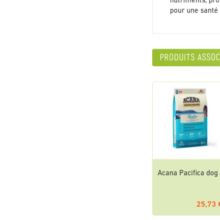
nutriments, pro
pour une santé 
produits assoc
Acana Pacifica dog
25,73 