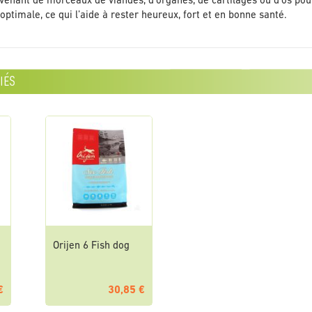
venant de morceaux de viandes, d’organes, de cartilages ou d’os pour 
optimale, ce qui l’aide à rester heureux, fort et en bonne santé.
iés
Orijen 6 Fish dog
€
30,85 €