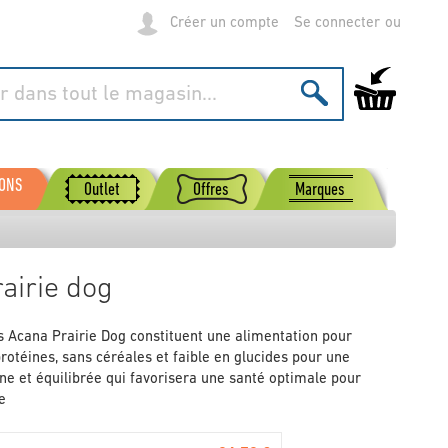
Créer un compte
Se connecter
Mon panier
SONS
Outlet
Offres
Marques
airie dog
s Acana Prairie Dog constituent une alimentation pour
rotéines, sans céréales et faible en glucides pour une
ine et équilibrée qui favorisera une santé optimale pour
e