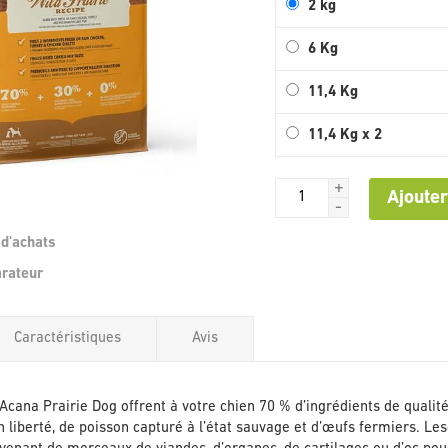
2 kg
6 Kg
11,4 Kg
11,4 Kg x 2
+
Ajouter
-
 d'achats
Passer
arateur
au
début
de
Caractéristiques
Avis
la
Galerie
d’images
Acana Prairie Dog offrent à votre chien 70 % d’ingrédients de qualit
n liberté, de poisson capturé à l’état sauvage et d’œufs fermiers. Le