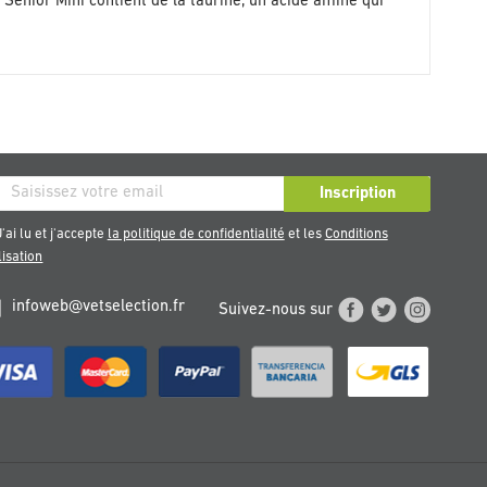
E Senior Mini contient de la taurine, un acide aminé qui
ription
Inscription
re
'ai lu et j'accepte
la politique de confidentialité
et les
Conditions
sletter
lisation
infoweb@vetselection.fr
Suivez-nous sur