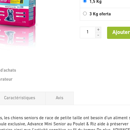
1,5 Kg
3 Kg oferta
+
Ajouter
-
 d'achats
Passer
arateur
au
début
de
Caractéristiques
Avis
la
Galerie
d’images
s, les chiens seniors de race de petite taille ont besoin d’un aliment 
ule exclusive, Advance Mini Senior au Poulet & Riz aide à préserver l