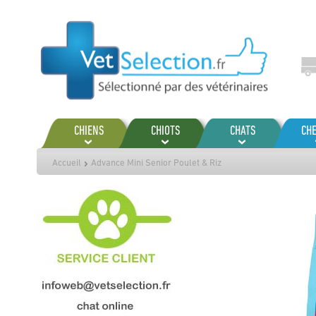
Aller
au
contenu
CHIENS
CHIOTS
CHATS
CH
Accueil
Advance Mini Senior Poulet & Riz
Passer
à
la
fin
de
la
galerie
d’images