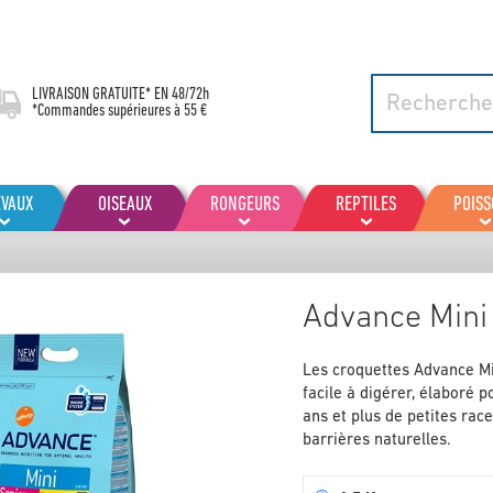
LIVRAISON GRATUITE* EN
48/72h
*Commandes supérieures à 55 €
EVAUX
OISEAUX
RONGEURS
REPTILES
POIS
Advance Mini 
Les croquettes Advance Mi
facile à digérer, élaboré p
ans et plus de petites race
barrières naturelles.