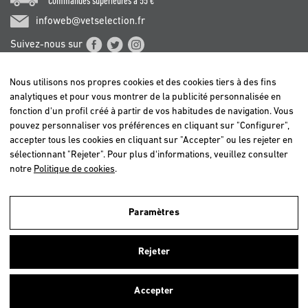
*Commandes supérieures à 55 €
infoweb@vetselection.fr
Suivez-nous sur
Nous utilisons nos propres cookies et des cookies tiers à des fins
analytiques et pour vous montrer de la publicité personnalisée en
fonction d'un profil créé à partir de vos habitudes de navigation. Vous
pouvez personnaliser vos préférences en cliquant sur "Configurer",
BELGIË / BELGIQUE
accepter tous les cookies en cliquant sur "Accepter" ou les rejeter en
DEUTSCHLAND
sélectionnant "Rejeter". Pour plus d'informations, veuillez consulter
ESPAÑA
notre
Politique de cookies
.
FRANCE
ITALIA
Paramètres
NEDERLAND
Nous utilisons nos propres cookies et ceux de tiers afin d'analyser nos
ÖSTERREICH
utilisateurs et d'offrir un meilleur service. Si vous continuez à naviguer,
Rejeter
nous considérons que vous acceptez leur utilisation. Pour plus
PORTUGAL
d'informations,
cliquez ici
.
Accepter
Fermer
Copyright © 2026 Vetselection. Tous droits réservés.