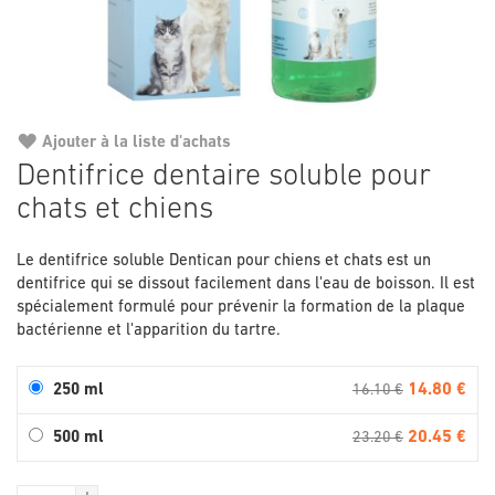
Ajouter à la liste d'achats
Passer
Dentifrice dentaire soluble pour
au
chats et chiens
début
de
la
Le dentifrice soluble Dentican pour chiens et chats est un
Galerie
dentifrice qui se dissout facilement dans l'eau de boisson. Il est
d’images
spécialement formulé pour prévenir la formation de la plaque
bactérienne et l'apparition du tartre.
14.80 €
250 ml
16.10 €
20.45 €
500 ml
23.20 €