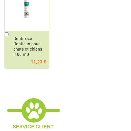
Ajouter
Dentifrice
au
Dentican pour
panier
chats et chiens
(100 ml)
11,23 €