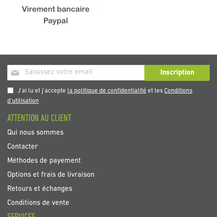
Inscription
Inscription
à
notre
J'ai lu et j'accepte
la politique de confidentialité
et les
Conditions
newsletter
d'utilisation
:
ATTENTION AU CLIENT
Qui nous sommes
Contacter
Méthodes de payement
Options et frais de livraison
Retours et échanges
Conditions de vente