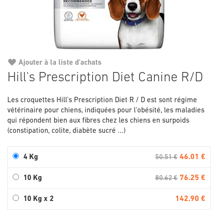
Ajouter à la liste d'achats
Passer
Hill's Prescription Diet Canine R/D
au
début
Les croquettes Hill's Prescription Diet R / D est sont régime
de
vétérinaire pour chiens, indiquées pour l'obésité, les maladies
la
qui répondent bien aux fibres chez les chiens en surpoids
Galerie
(constipation, colite, diabète sucré ...)
d’images
46.01 €
4 Kg
50.51 €
76.25 €
10 Kg
80.62 €
142.90 €
10 Kg x 2