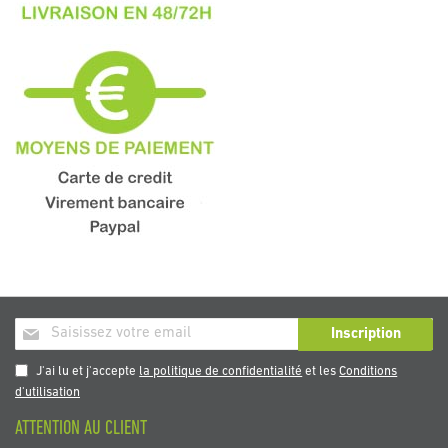
Inscription
Inscription
à
notre
J'ai lu et j'accepte
la politique de confidentialité
et les
Conditions
newsletter
d'utilisation
:
ATTENTION AU CLIENT