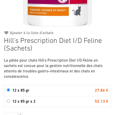
Ajouter à la liste d'achats
Passer
Hill's Prescription Diet I/D Feline
au
(Sachets)
début
de
la
La pâtée pour chats Hill's Prescription Diet I/D Feline en
Galerie
sachets est conçue pour la gestion nutritionnelle des chats
d’images
atteints de troubles gastro-intestinaux et des chats en
convalescence.
27.86 €
12 x 85 gr
52.13 €
12 x 85 gr x 2