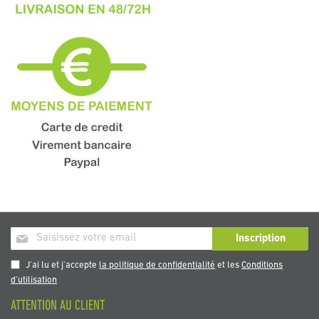
Inscription
Inscription
à
notre
J'ai lu et j'accepte
la politique de confidentialité
et les
Conditions
newsletter
d'utilisation
:
ATTENTION AU CLIENT