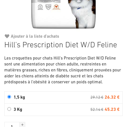
Ajouter à la liste d'achats
Passer
Hill's Prescription Diet W/D Feline
au
début
Les croquettes pour chats Hill's Prescription Diet W/D Feline
de
sont une alimentation pour chien adulte, restreintes en
la
matières grasses, riches en fibres, cliniquement prouvées pour
Galerie
aider les chiens atteints de diabète sucré et les chats
d’images
prédisposés à l'obésité à conserver un poids optimal.
26.32 €
1,5 kg
29.12 €
45.23 €
3 Kg
52.14 €
+