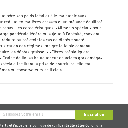
tteindre son poids idéal et à le maintenir sans
eur réduite en matières grasses et un mélange équilibré
que repas. Les caractéristiques: -Aliments spéciaux pour
rge pondérale légère ou sujette à l'obésité, convient
 réduire ou prévenir les cas de diabète sucré,
 frustration des régimes: malgré le faible contenu
éduire les dépôts graisseux -Fibres prébiotiques:
e - Graine de lin: sa haute teneur en acides gras oméga-
éciale facilitant la prise de nourriture, elle est
rômes ou conservateurs artificiels
ription
Inscription
re
'ai lu et j'accepte
la politique de confidentialité
et les
Conditions