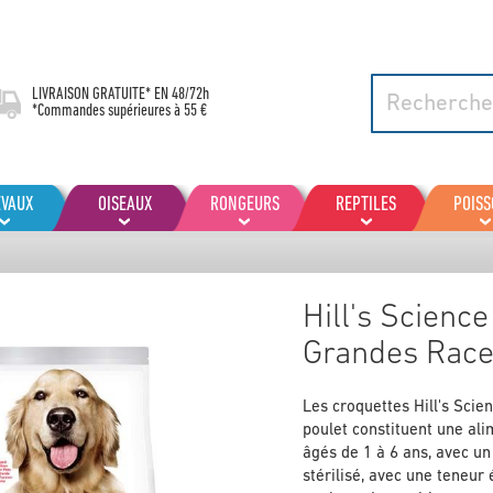
LIVRAISON GRATUITE* EN
48/72h
*Commandes supérieures à 55 €
EVAUX
OISEAUX
RONGEURS
REPTILES
POIS
Hill's Scienc
Grandes Race
Les croquettes Hill's Sci
poulet constituent une al
âgés de 1 à 6 ans, avec un
stérilisé, avec une teneur