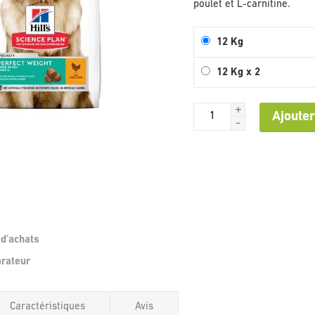
poulet et L-carnitine.
12 Kg
12 Kg x 2
+
Ajouter
-
 d'achats
Passer
arateur
au
début
de
Caractéristiques
Avis
la