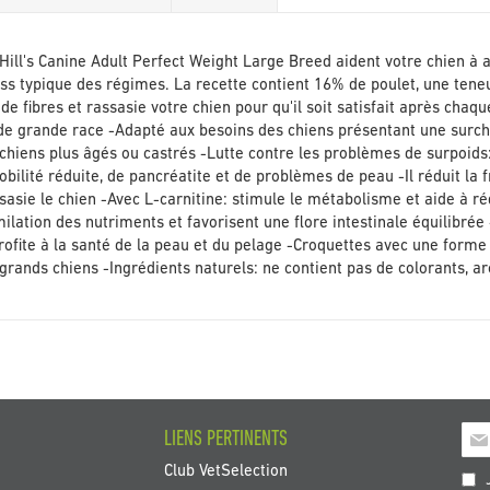
Galerie
d’images
Hill's Canine Adult Perfect Weight Large Breed aident votre chien à a
ess typique des régimes. La recette contient 16% de poulet, une ten
 de fibres et rassasie votre chien pour qu'il soit satisfait après cha
de grande race -Adapté aux besoins des chiens présentant une surcha
hiens plus âgés ou castrés -Lutte contre les problèmes de surpoids:
mobilité réduite, de pancréatite et de problèmes de peau -Il réduit la
assasie le chien -Avec L-carnitine: stimule le métabolisme et aide à r
similation des nutriments et favorisent une flore intestinale équilibré
ofite à la santé de la peau et du pelage -Croquettes avec une forme sp
 grands chiens -Ingrédients naturels: ne contient pas de colorants, a
Insc
LIENS PERTINENTS
à
Club VetSelection
not
J