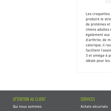
Les croquettes 
produire le str
de protéines et
chiens adultes 
également aux c
d'arthrite, de 
calorique, il r
facilitent l'as
3 et oméga-6 pr
idéale pour les
ATTENTION AU CLIENT
SERVICES
Qui nous sommes
Achats sécurisés