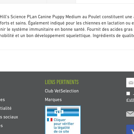
Galerie
d’images
Hill's Science PLan Canine Puppy Medium au Poulet constituent une 
 forts et sains. Également indiqué pour les chiennes en lactation ou 
enir le système immunitaire en bonne santé. Fournit des acides gra
obilité et un bon développement squelettique. Ingrédients de qualité 
Insc
LIENS PERTINENTS
à
Club VetSelection
not
J
new
tes
Marques
d'uti
:
ialité
s sociaux
es