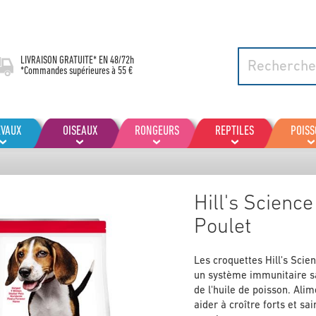
LIVRAISON GRATUITE* EN
48/72h
*Commandes supérieures à 55 €
EVAUX
OISEAUX
RONGEURS
REPTILES
POIS
Hill's Scien
Poulet
Les croquettes Hill's Scie
un système immunitaire sa
de l'huile de poisson. Ali
aider à croître forts et s