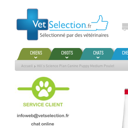
Aller
au
contenu
CHIENS
CHIOTS
CHATS
CH
Accueil
Hill's Science Plan Canine Puppy Medium Poulet
Passer
à
la
fin
de
la
galerie
d’images