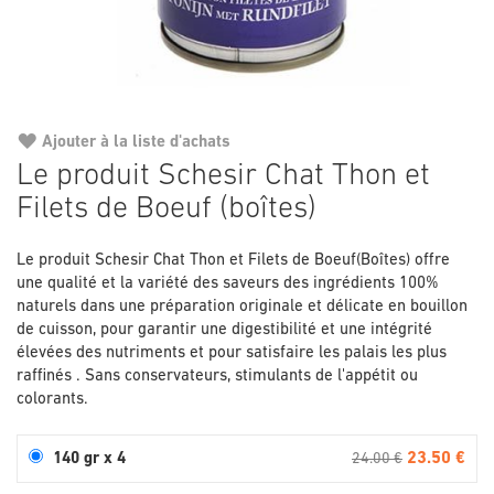
Ajouter à la liste d'achats
Passer
Le produit Schesir Chat Thon et
au
Filets de Boeuf (boîtes)
début
de
la
Le produit Schesir Chat Thon et Filets de Boeuf(Boîtes) offre
Galerie
une qualité et la variété des saveurs des ingrédients 100%
d’images
naturels dans une préparation originale et délicate en bouillon
de cuisson, pour garantir une digestibilité et une intégrité
élevées des nutriments et pour satisfaire les palais les plus
raffinés . Sans conservateurs, stimulants de l'appétit ou
colorants.
23.50 €
140 gr x 4
24.00 €