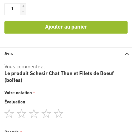
+
-
Ajouter au panier
Avis
Vous commentez :
Le produit Schesir Chat Thon et Filets de Boeuf
(boîtes)
Votre notation
Évaluation
1
2
3
4
5
star
stars
stars
stars
stars