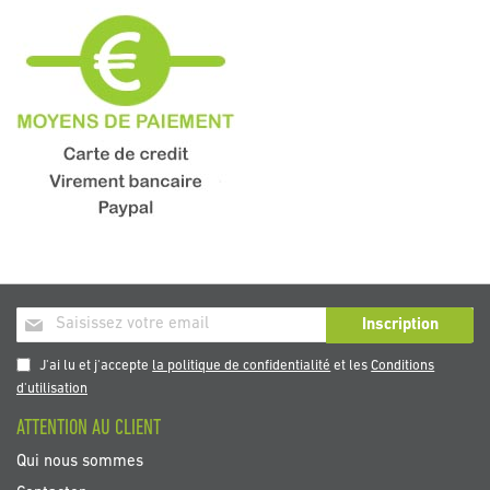
Inscription
Inscription
à
notre
J'ai lu et j'accepte
la politique de confidentialité
et les
Conditions
newsletter
d'utilisation
:
ATTENTION AU CLIENT
Qui nous sommes