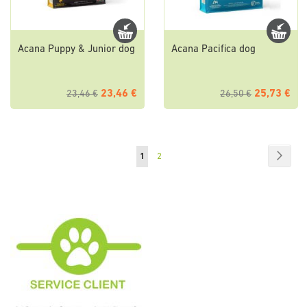
Acana Puppy & Junior dog
Acana Pacifica dog
23,46 €
25,73 €
23,46 €
26,50 €
Page
Page
Suiva
Vous
Page
1
2
lisez
actuellement
la
page