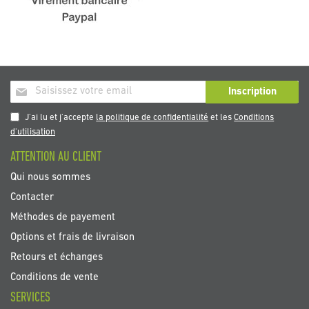
Inscription
Inscription
à
notre
J'ai lu et j'accepte
la politique de confidentialité
et les
Conditions
newsletter
d'utilisation
:
ATTENTION AU CLIENT
Qui nous sommes
Contacter
Méthodes de payement
Options et frais de livraison
Retours et échanges
Conditions de vente
SERVICES