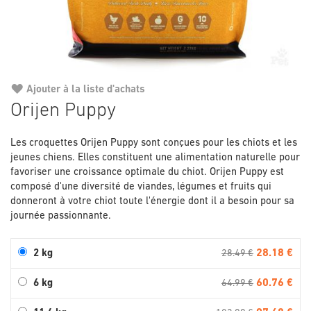
Ajouter à la liste d'achats
Passer
Orijen Puppy
au
début
Les croquettes Orijen Puppy sont conçues pour les chiots et les
de
jeunes chiens. Elles constituent une alimentation naturelle pour
la
favoriser une croissance optimale du chiot. Orijen Puppy est
Galerie
composé d'une diversité de viandes, légumes et fruits qui
d’images
donneront à votre chiot toute l'énergie dont il a besoin pour sa
journée passionnante.
28.18 €
2 kg
28.49 €
60.76 €
6 kg
64.99 €