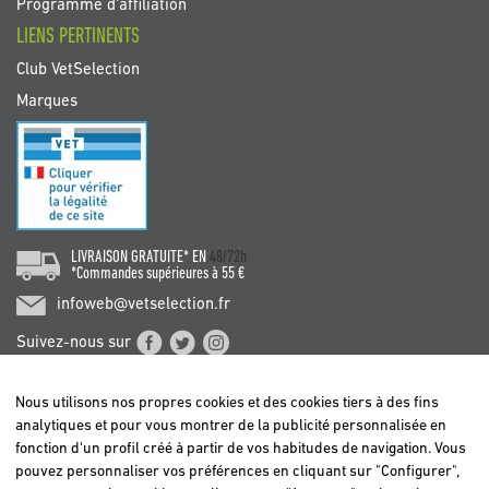
Programme d'affiliation
LIENS PERTINENTS
Club VetSelection
Marques
LIVRAISON GRATUITE* EN
48/72h
*Commandes supérieures à 55 €
infoweb@vetselection.fr
Suivez-nous sur
Nous utilisons nos propres cookies et des cookies tiers à des fins
analytiques et pour vous montrer de la publicité personnalisée en
fonction d'un profil créé à partir de vos habitudes de navigation. Vous
pouvez personnaliser vos préférences en cliquant sur "Configurer",
BELGIË / BELGIQUE