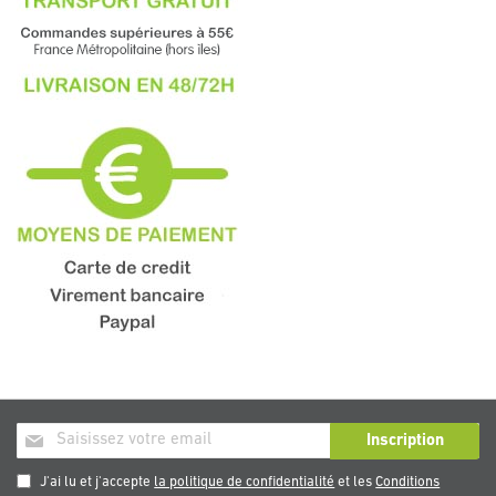
Inscription
Inscription
à
notre
J'ai lu et j'accepte
la politique de confidentialité
et les
Conditions