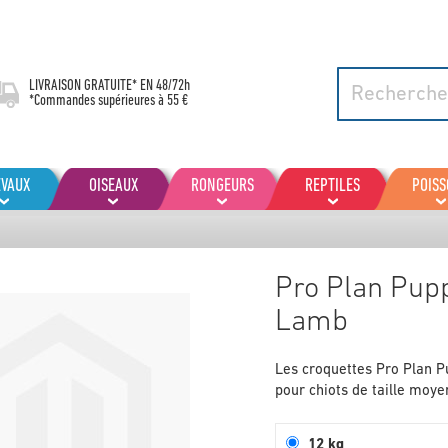
LIVRAISON GRATUITE* EN
48/72h
*Commandes supérieures à 55 €
EVAUX
OISEAUX
RONGEURS
REPTILES
POIS
Pro Plan Pup
Lamb
Les croquettes Pro Plan P
pour chiots de taille moye
12 kg