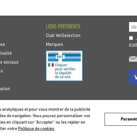
Insc
LIENS PERTINENTS
à
Club VetSelection
not
J
new
tes
Marques
d'uti
:
ialité
s sociaux
es
ation
s analytiques et pour vous montrer de la publicité
DEUTSCHLAND
ESPAÑA
FRANCE
ITALIA
NEDERLAND
ÖS
tudes de navigation. Vous pouvez personnaliser vos
sateurs et d'offrir un meilleur service. Si vous continuez à naviguer, nous consid
Paramèt
ies en cliquant sur "Accepter" ou les rejeter en
lter notre
Politique de cookies
.
Copyright © 2026 Vetselection. Tous droits réservés.