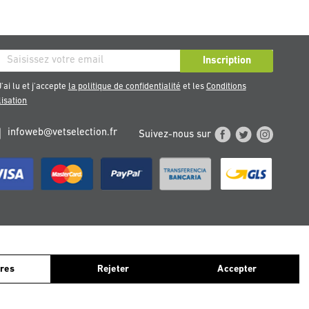
ription
Inscription
re
'ai lu et j'accepte
la politique de confidentialité
et les
Conditions
sletter
lisation
infoweb@vetselection.fr
Suivez-nous sur
TERREICH
PORTUGAL
érons que vous acceptez leur utilisation. Pour plus d'informations,
cliquez ici
.
res
Rejeter
Accepter