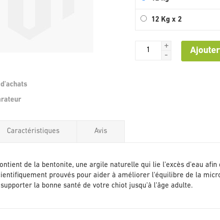
12 Kg x 2
+
Ajouter
-
 d'achats
Passer
arateur
au
début
de
Caractéristiques
Avis
la
Galerie
d’images
tient de la bentonite, une argile naturelle qui lie l'excès d'eau afin
cientifiquement prouvés pour aider à améliorer l'équilibre de la microf
supporter la bonne santé de votre chiot jusqu'à l'âge adulte.