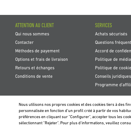
ATTENTION AU CLIENT
SERVICES
Qui nous sommes
Achats sécurisés
Contacter
Questions fréquen
Méthodes de payement
Accord de confident
Options et frais de livraison
Politique de média
Retours et échanges
Politique de cooki
Conditions de vente
Conseils juridiques
Programme d'affili
Nous utilisons nos propres cookies et des cookies tiers à des fin
BELGIË / BELGIQUE
personnalisée en fonction d'un profil créé à partir de vos habi
Nous utilisons nos propres cookies et ceux de tiers afin d'analyser nos utili
préférences en cliquant sur "Configurer", accepter tous les cook
sélectionnant "Rejeter". Pour plus d'informations, veuillez consu
Fermer