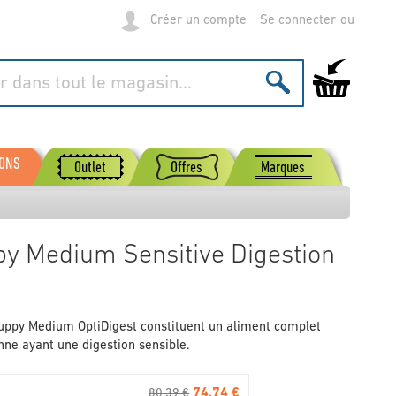
Créer un compte
Se connecter
Mon panier
SONS
Outlet
Offres
Marques
py Medium Sensitive Digestion
uppy Medium OptiDigest constituent un aliment complet
nne ayant une digestion sensible.
74.74 €
80.39 €