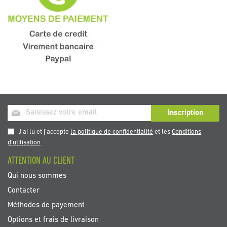
Inscription
Inscription
à
notre
J'ai lu et j'accepte
la politique de confidentialité
et les
Conditions
newsletter
d'utilisation
:
ATTENTION AU CLIENT
Qui nous sommes
Contacter
Méthodes de payement
Options et frais de livraison