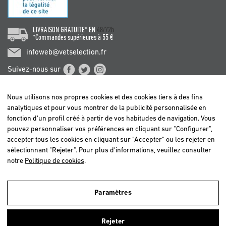
LIVRAISON GRATUITE* EN
48/72h
*Commandes supérieures à 55 €
infoweb@vetselection.fr
Suivez-nous sur
Nous utilisons nos propres cookies et des cookies tiers à des fins
analytiques et pour vous montrer de la publicité personnalisée en
fonction d'un profil créé à partir de vos habitudes de navigation. Vous
pouvez personnaliser vos préférences en cliquant sur "Configurer",
BELGIË / BELGIQUE
accepter tous les cookies en cliquant sur "Accepter" ou les rejeter en
DEUTSCHLAND
sélectionnant "Rejeter". Pour plus d'informations, veuillez consulter
ESPAÑA
notre
Politique de cookies
.
FRANCE
ITALIA
Paramètres
NEDERLAND
Nous utilisons nos propres cookies et ceux de tiers afin d'analyser nos
ÖSTERREICH
utilisateurs et d'offrir un meilleur service. Si vous continuez à naviguer,
Rejeter