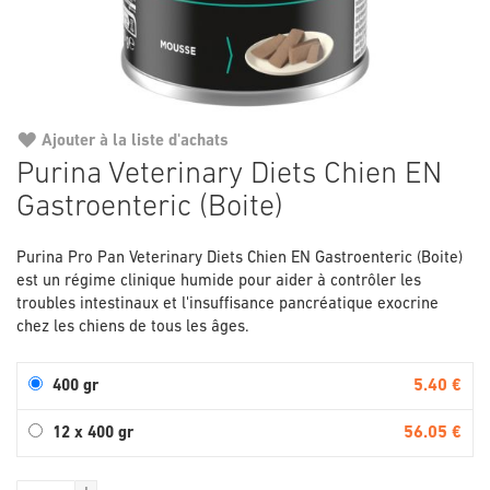
Ajouter à la liste d'achats
Passer
Purina Veterinary Diets Chien EN
au
Gastroenteric (Boite)
début
de
la
Purina Pro Pan Veterinary Diets Chien EN Gastroenteric (Boite)
Galerie
est un régime clinique humide pour aider à contrôler les
d’images
troubles intestinaux et l'insuffisance pancréatique exocrine
chez les chiens de tous les âges.
5.40 €
400 gr
56.05 €
12 x 400 gr