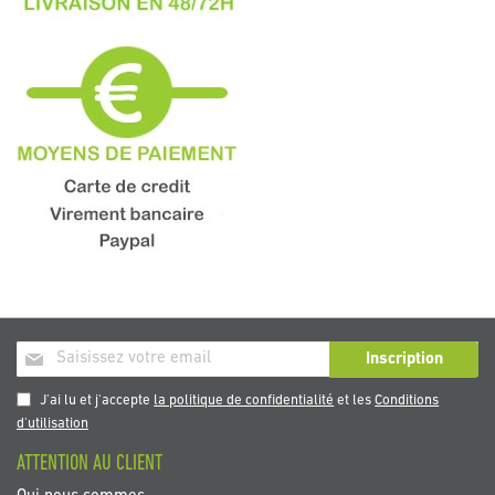
Inscription
Inscription
à
notre
J'ai lu et j'accepte
la politique de confidentialité
et les
Conditions
newsletter
d'utilisation
:
ATTENTION AU CLIENT