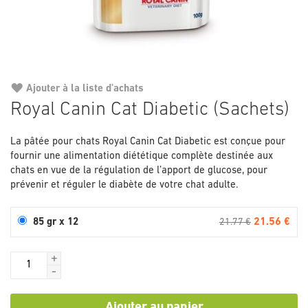
Ajouter à la liste d'achats
Passer
Royal Canin Cat Diabetic (Sachets)
au
début
La pâtée pour chats Royal Canin Cat Diabetic est conçue pour
de
fournir une alimentation diététique complète destinée aux
la
chats en vue de la régulation de l’apport de glucose, pour
Galerie
prévenir et réguler le diabète de votre chat adulte.
d’images
21.56 €
85 gr x 12
21.77 €
+
-
Ajouter au panier