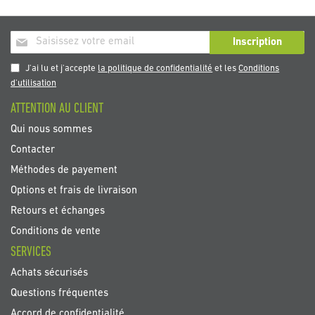
Inscription
Inscription
à
notre
J'ai lu et j'accepte
la politique de confidentialité
et les
Conditions
newsletter
d'utilisation
:
ATTENTION AU CLIENT
Qui nous sommes
Contacter
Méthodes de payement
Options et frais de livraison
Retours et échanges
Conditions de vente
SERVICES
Achats sécurisés
Questions fréquentes
Accord de confidentialité