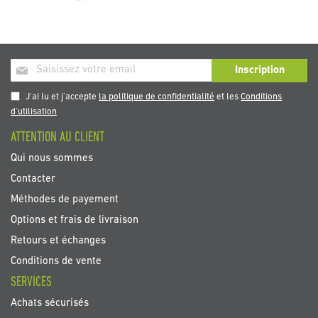
Inscription
Inscription
à
notre
J'ai lu et j'accepte
la politique de confidentialité
et les
Conditions
newsletter
d'utilisation
:
ATTENTION AU CLIENT
Qui nous sommes
Contacter
Méthodes de payement
Options et frais de livraison
Retours et échanges
Conditions de vente
SERVICES
Achats sécurisés