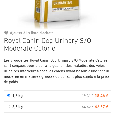
Ajouter à la liste d'achats
Passer
Royal Canin Dog Urinary S/O
au
Moderate Calorie
début
de
la
Les croquettes Royal Canin Dog Urinary S/O Moderate Calorie
Galerie
sont conçues pour aider à la gestion des maladies des voies
d’images
urinaires inférieures chez les chiens ayant besoin d’une teneur
modérée en matières grasses ou qui sont plus sujets à la prise
de poids.
18.46 €
1,5 kg
19.31 €
62.57 €
6,5 kg
64.52 €