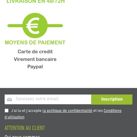
Inscription
Inscription
à
notre
J'ai lu et j'accepte
la politique de confidentialité
et les
Conditions
newsletter
d'utilisation
:
ATTENTION AU CLIENT