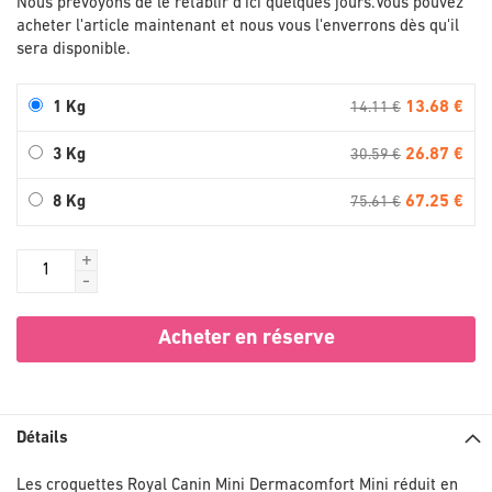
Nous prévoyons de le rétablir d'ici quelques jours.
Vous pouvez
acheter l'article maintenant et nous vous l'enverrons dès qu'il
sera disponible.
13.68 €
1 Kg
14.11 €
26.87 €
3 Kg
30.59 €
67.25 €
8 Kg
75.61 €
+
-
Acheter en réserve
Détails
Les croquettes Royal Canin Mini Dermacomfort Mini réduit en