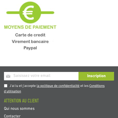
Inscription
Inscription
à
notre
J'ai lu et j'accepte
la politique de confidentialité
et les
Conditions
newsletter
d'utilisation
:
ATTENTION AU CLIENT
Qui nous sommes
Contacter