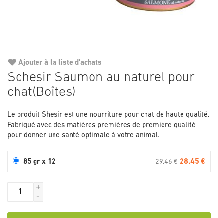
Ajouter à la liste d'achats
Passer
Schesir Saumon au naturel pour
au
chat(Boîtes)
début
de
la
Le produit Shesir est une nourriture pour chat de haute qualité.
Galerie
Fabriqué avec des matières premières de première qualité
d’images
pour donner une santé optimale à votre animal.
28.45 €
85 gr x 12
29.46 €
+
-