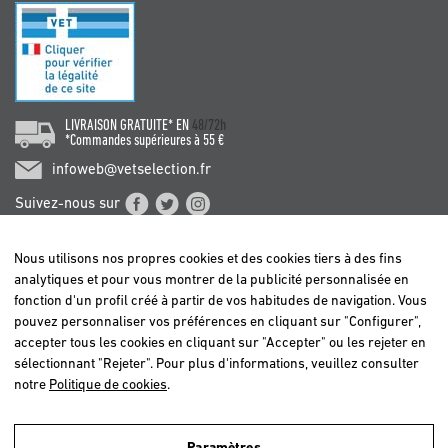
LIVRAISON GRATUITE* EN
48/72h
*Commandes supérieures à 55 €
infoweb@vetselection.fr
Suivez-nous sur
Nous utilisons nos propres cookies et des cookies tiers à des fins
analytiques et pour vous montrer de la publicité personnalisée en
fonction d'un profil créé à partir de vos habitudes de navigation. Vous
pouvez personnaliser vos préférences en cliquant sur "Configurer",
BELGIË / BELGIQUE
accepter tous les cookies en cliquant sur "Accepter" ou les rejeter en
DEUTSCHLAND
sélectionnant "Rejeter". Pour plus d'informations, veuillez consulter
ESPAÑA
notre
Politique de cookies
.
FRANCE
ITALIA