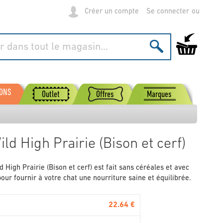
Créer un compte
Se connecter
Mon panier
SONS
Outlet
Offres
Marques
ild High Prairie (Bison et cerf)
d High Prairie (Bison et cerf) est fait sans céréales et avec
our fournir à votre chat une nourriture saine et équilibrée.
22.64 €