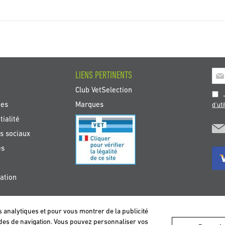
Insc
LIENS PERTINENTS
à
Club VetSelection
not
J
new
tes
Marques
d'uti
:
ialité
s sociaux
es
ation
s analytiques et pour vous montrer de la publicité
DEUTSCHLAND
ESPAÑA
FRANCE
ITALIA
NEDERLAND
ÖS
tudes de navigation. Vous pouvez personnaliser vos