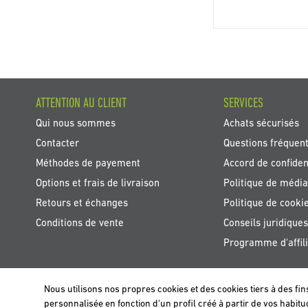
ATTENTION AU CLIENT
SERVICES
Qui nous sommes
Achats sécurisés
Contacter
Questions fréquen
Méthodes de payement
Accord de confident
Options et frais de livraison
Politique de média
Retours et échanges
Politique de cooki
Conditions de vente
Conseils juridiques
Programme d'affili
Nous utilisons nos propres cookies et des cookies tiers à des fin
BELGIË / BELGIQUE
personnalisée en fonction d'un profil créé à partir de vos habi