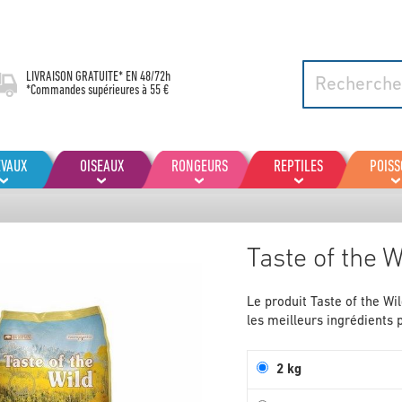
LIVRAISON GRATUITE* EN
48/72h
*Commandes supérieures à 55 €
EVAUX
OISEAUX
RONGEURS
REPTILES
POIS
Taste of the W
Le produit Taste of the Wil
les meilleurs ingrédients p
2 kg