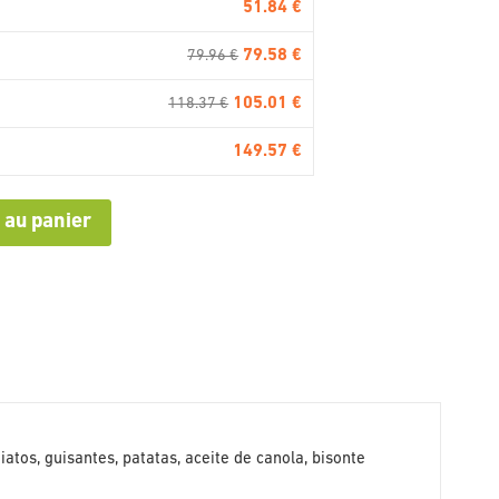
51.84 €
79.58 €
79.96 €
105.01 €
118.37 €
149.57 €
 au panier
iatos, guisantes, patatas, aceite de canola, bisonte