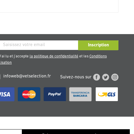
ription
Inscription
re
'ai lu et j'accepte
la politique de confidentialité
et les
Conditions
sletter
lisation
infoweb@vetselection.fr
Suivez-nous sur
TERREICH
PORTUGAL