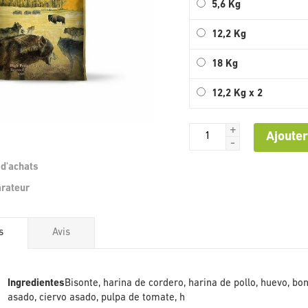
5,6 Kg
12,2 Kg
18 Kg
12,2 Kg x 2
+
Ajouter
-
 d'achats
Passer
arateur
au
début
de
s
Avis
la
Galerie
d’images
s
Ingredientes
Bisonte, harina de cordero, harina de pollo, huevo, bon
asado, ciervo asado, pulpa de tomate, h