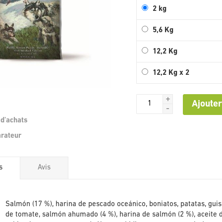
2 kg
5,6 Kg
12,2 Kg
12,2 Kg x 2
+
Ajouter
-
 d'achats
Passer
arateur
au
début
de
s
Avis
la
Galerie
d’images
s
Salmón (17 %), harina de pescado oceánico, boniatos, patatas, guisa
de tomate, salmón ahumado (4 %), harina de salmón (2 %), aceite d