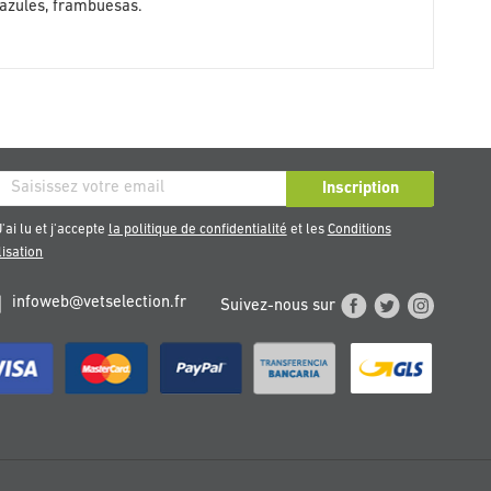
 azules, frambuesas.
ription
Inscription
re
'ai lu et j'accepte
la politique de confidentialité
et les
Conditions
sletter
lisation
infoweb@vetselection.fr
Suivez-nous sur