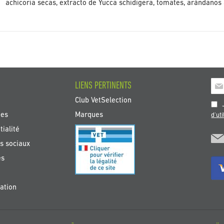
achicoria secas, extracto de Yucca schidigera, tomates, arándanos
Insc
LIENS PERTINENTS
à
Club VetSelection
not
J
new
tes
Marques
d'uti
:
ialité
s sociaux
es
ation