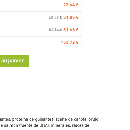
22.64 €
51.85 €
52.39 €
81.66 €
82.76 €
153.72 €
 au panier
ntes, proteína de guisantes, aceite de canola, orujo
e salmón (fuente de DHA), minerales, raíces de