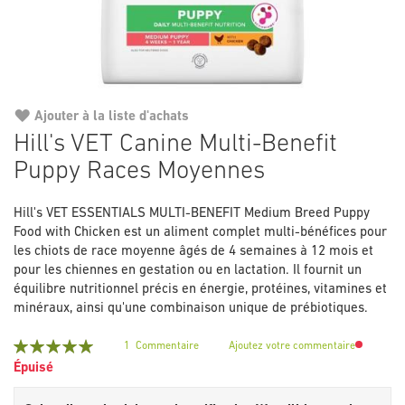
Ajouter à la liste d'achats
Passer
Hill's VET Canine Multi-Benefit
au
Puppy Races Moyennes
début
de
la
Hill's VET ESSENTIALS MULTI-BENEFIT Medium Breed Puppy
Galerie
Food with Chicken est un aliment complet multi-bénéfices pour
d’images
les chiots de race moyenne âgés de 4 semaines à 12 mois et
pour les chiennes en gestation ou en lactation. Il fournit un
équilibre nutritionnel précis en énergie, protéines, vitamines et
minéraux, ainsi qu'une combinaison unique de prébiotiques.
Notation:
1
Commentaire
Ajoutez votre commentaire
100
100
% of
Épuisé