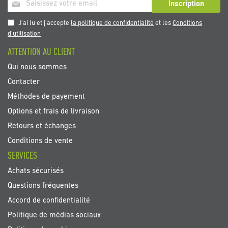
Inscription
Inscription
à
notre
J'ai lu et j'accepte
la politique de confidentialité
et les
Conditions
newsletter
d'utilisation
:
ATTENTION AU CLIENT
Qui nous sommes
Contacter
Méthodes de payement
Options et frais de livraison
Retours et échanges
Conditions de vente
SERVICES
Achats sécurisés
Questions fréquentes
Accord de confidentialité
Politique de médias sociaux