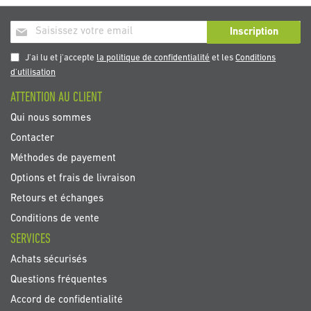
Inscription
Inscription
à
notre
J'ai lu et j'accepte
la politique de confidentialité
et les
Conditions
newsletter
d'utilisation
:
ATTENTION AU CLIENT
Qui nous sommes
Contacter
Méthodes de payement
Options et frais de livraison
Retours et échanges
Conditions de vente
SERVICES
Achats sécurisés
Questions fréquentes
Accord de confidentialité