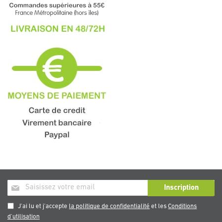
Inscription
Inscription
à
notre
J'ai lu et j'accepte
la politique de confidentialité
et les
Conditions
newsletter
d'utilisation